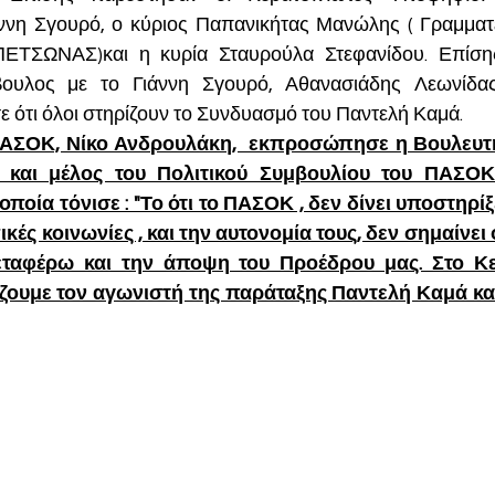
άννη Σγουρό, ο κύριος Παπανικήτας Μανώλης ( Γραμμα
ΤΣΩΝΑΣ)και η κυρία Σταυρούλα Στεφανίδου. Επίση
βουλος με το Γιάννη Σγουρό, Αθανασιάδης Λεωνίδας
 ότι όλοι στηρίζουν το Συνδυασμό του Παντελή Καμά. 
ΑΣΟΚ, Νίκο Ανδρουλάκη,  εκπροσώπησε η Βουλευτής
 και μέλος του Πολιτικού Συμβουλίου του ΠΑΣΟΚ 
ποία τόνισε : "Το ότι το ΠΑΣΟΚ , δεν δίνει υποστηρίξε
πικές κοινωνίες , και την αυτονομία τους, δεν σημαίνει ό
εταφέρω και την άποψη του Προέδρου μας. Στο Κερ
ουμε τον αγωνιστή της παράταξης Παντελή Καμά και