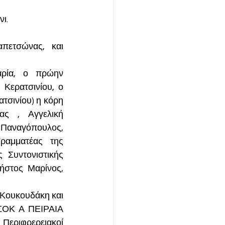
ι.
ετσώνας, και 
ρία, ο πρώην 
ερατσινίου, ο 
σινίου) η κόρη 
ς , Αγγελική 
 Παναγόπουλος, 
αμματέας της 
Συντονιστικής 
τος Μαρίνος, 
Κουκουδάκη και 
ΣΟΚ Α ΠΕΙΡΑΙΑ 
εριφρερειακοί 