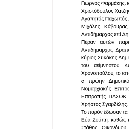
Γιώργος Φαρμάκης, ι
Χριστόδουλος Χατζηα
Αγαπητός Παχωπός ,
Μιχάλης Κάβουρας
Αντιδήμαρχος επί Δη
Πέραν αυτών παρ
Αντιδήμαρχος Δραπε
κύριος Συκάκης Δημή
του αείμνηστου 
Χρονοπούλου, το ισ
o πρώην Δημοτικό
Νομαρχιακής Επιτρ
Επιτροπής ΠΑΣΟΚ 
Χρήστος Σγαρδέλης. 
Το παρόν έδωσαν τα 
Εύα Ζούπη, καθώς 
Στάθης Οικονόμου.