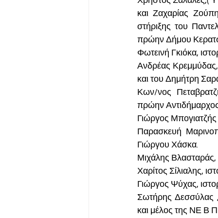
Χρήστος Σαλαλές,( 
και Ζαχαρίας Ζούπ
στήριξης του Παντε
πρώην Δήμου Κερατσι
Φωτεινή Γκιόκα, ιστ
Ανδρέας Κρεμμύδας, 
και του Δημήτρη Σα
Κων/νος Πεταβρατζ
πρώην Αντιδήμαρχος
Γιώργος Μπογιατζής
Παρασκευή Μαρινοπ
Γιώργου Χάσκα.
Μιχάλης Βλασταράς, 
Χαρίτος Σίλιαλης, ι
Γιώργος Ψύχας, ιστο
Σωτήρης Δεσσύλας 
και μέλος της ΝΕ Β 