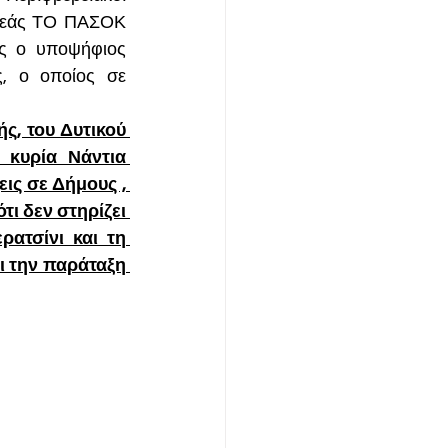
τεάς ΤΟ ΠΑΣΟΚ 
ς ο υποψήφιος 
, ο οποίος σε 
, του Δυτικού 
κυρία Νάντια 
ις σε Δήμους , 
τι δεν στηρίζει 
ατσίνι και τη 
 την παράταξη 