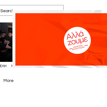
Log In
ΕΛΗ
More
More