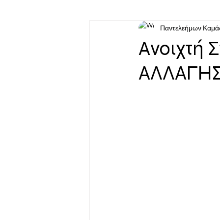
Παντελεήμων Καμά
Aνοιχτή 
ΑΛΛΑΓΗΣ