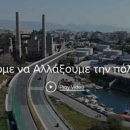
με να Αλλάξουμε την πό
Play Video