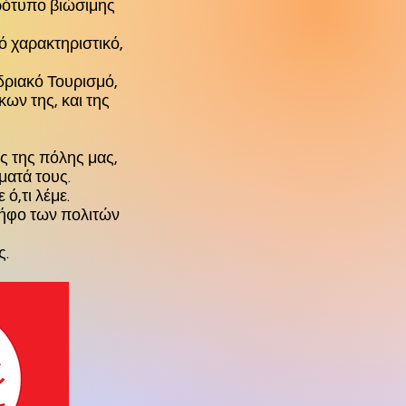
πρότυπο βιώσιμης
Details
eratsini
 χαρακτηριστικό,
δριακό Τουρισμό,
ων της, και της
ς της πόλης μας,
ματά τους.
ό,τι λέμε.
ψήφο των πολιτών
ς.