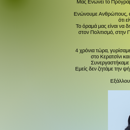
Μας Ενώνει το Πρόγρ
α
ΒΡΑΔΥΑ ΣΥΝΑΝ
Ενώνουμε Ανθρώπους, απ
ότι 
Το όραμά μας είναι να 
στον Πολιτισμό, στην 
4 χρόνια τώρα, γυρίσαμε
στο Κερατσίνι κα
Συνεργαστήκαμε μ
Εμείς δεν ζητάμε την ψ
Εξάλλου 