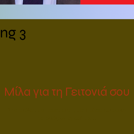
ng 3
Μίλα για τη Γειτονιά σου
Ένα σχόλιο, μία παρατήρηση, μία Πρόταση,μπορούν
να αλλάξουν τη ζωή μας!!