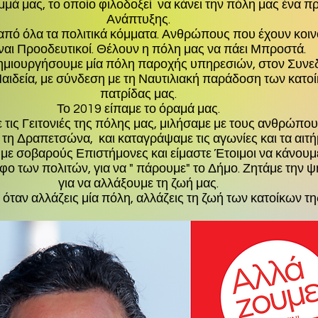
μμά μας, το οποίο φιλοδοξεί να κάνει την πόλη μας ένα 
ΤΗΣΗΣ ΓΙΑ ΤΗΝ ΠΟΛΗ ΜΑΣ
/
Ανάπτυξης.
K
ό όλα τα πολιτικά κόμματα. Ανθρώπους που έχουν κοινό
είναι Προοδευτικοί. Θέλουν η πόλη μας να πάει Μπροστά.
δημιουργήσουμε μία πόλη παροχής υπηρεσιών, στον Συνε
Παιδεία, με σύνδεση με τη Ναυτιλιακή παράδοση των κατοίκ
πατρίδας μας.
Το 2019 είπαμε το όραμά μας.
 τις Γειτονιές της πόλης μας, μιλήσαμε με τους ανθρώπου
ι τη Δραπετσώνα, και καταγράψαμε τις αγωνίες και τα αιτή
ε σοβαρούς Επιστήμονες και είμαστε Έτοιμοι να κάνουμε 
ήφο των πολιτών, για να " πάρουμε" το Δήμο. Ζητάμε την 
για να αλλάξουμε τη ζωή μας.
όταν αλλάζεις μία πόλη, αλλάζεις τη ζωή των κατοίκων τη