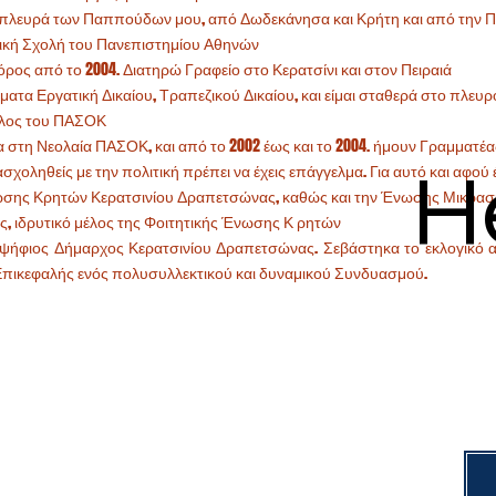
 πλευρά των Παππούδων μου, από Δωδεκάνησα και Κρήτη και από την Π
κή Σχολή του Πανεπιστημίου Αθηνών
όρος από το 2004. Διατηρώ Γραφείο στο Κερατσίνι και στον Πειραιά
ματα Εργατική Δικαίου, Τραπεζικού Δικαίου, και είμαι σταθερά στο πλε
μέλος του ΠΑΣΟΚ
στη Νεολαία ΠΑΣΟΚ, και από το 2002 έως και το 2004. ήμουν Γραμματέ
H
ασχοληθείς με την πολιτική πρέπει να έχεις επάγγελμα. Για αυτό και αφ
νωσης Κρητών Κερατσινίου Δραπετσώνας, καθώς και την Ένωσης Μικρασ
, ιδρυτικό μέλος της Φοιτητικής Ένωσης Κ ρητών
οψήφιος Δήμαρχος Κερατσινίου Δραπετσώνας. Σεβάστηκα το εκλογικό α
πικεφαλής ενός πολυσυλλεκτικού και δυναμικού Συνδυασμού.