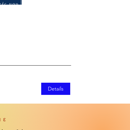
χές μου
Details
με