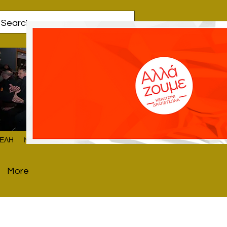
Log In
ΕΛΗ
More
More