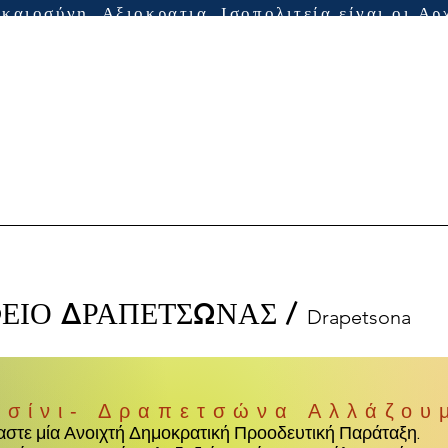
ικαιοσύνη, Αξιοκρατια, Ισοπολιτεία είναι οι Αρ
ΦΕΙΟ ΔΡΑΠΕΤΣΩΝΑΣ
/
Drapetsona
τσίνι- Δραπετσώνα Αλλάζου
αστε μία Ανοιχτή Δημοκρατική Προοδευτική Παράταξη.