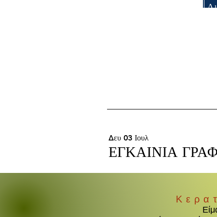
Δ
Δευ 03 Ιουλ
ΕΓΚΑΙΝΙΑ ΓΡΑ
Κερα
Είμ
Παρ 12 Μαΐ