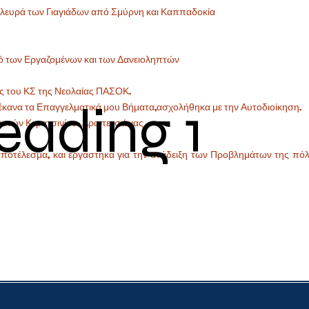
λευρά των Γιαγιάδων από Σμύρνη και Καππαδοκία
υρό των Εργαζομένων και των Δανειοληπτών
ας του ΚΣ της Νεολαίας ΠΑΣΟΚ.
eading 1
ού έκανα τα Επαγγελματικά μου Βήματα,ασχολήθηκα με την Αυτοδιοίκηση.
ιατών Κερατσινίου- Δραπετσώνας
ποτέλεσμα, και εργάστηκα για την ανάδειξη των Προβλημάτων της πόλ