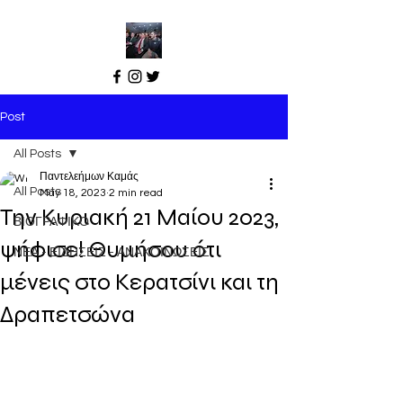
Post
All Posts
Παντελεήμων Καμάς
All Posts
May 18, 2023
2 min read
Την Κυριακή 21 Μαίου 2023,
ΒΙΟΓΡΑΦΙΚΟ
ψήφισε! Θυμήσου ότι
ΝΕΑ - ΕΙΔΗΣΕΙΣ - ΑΝΑΚΟΙΝΩΣΕΙΣ
μένεις στο Κερατσίνι και τη
Δραπετσώνα