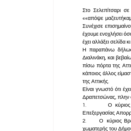
Στο Σελεπίτσαρι σ
««απόψε μαζευτήκαμ
Συνέχισε επισημαίνον
έχουμε ενοχλήσει όσο
έχει αλλάξει σελίδα κ
Η παραπάνω δήλωση
Διαλινάκη, και βεβαί
πίσω πόρτα της Αττι
κάποιος άλλος είμαστ
της Αττικής.
Είναι γνωστό ότι έχ
Δραπετσώνας, πλην ό
1.       Ο κύριος
Επεξεργασίας Απορρι
2.       Ο  κύριος Β
χωματερής του Δήμου