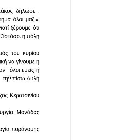
τάκος δήλωσε : 
μα όλοι μαζί». 
ατί ξέρουμε ότι 
 Ωστόσο, η πόλη 
ός του κυρίου 
κή να γίνουμε η 
ν  όλοι εμείς ή 
 την πίσω Αυλή  
ος Κερατσινίου 
υργία Μονάδας 
υργία παράνομης 