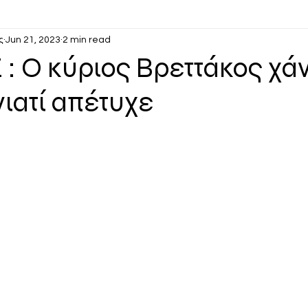
ς
Jun 21, 2023
2 min read
: Ο κύριος Βρεττάκος χάνε
γιατί απέτυχε