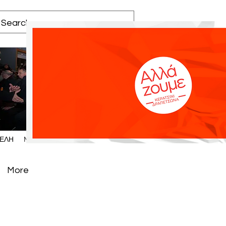
Log In
ΕΛΗ
More
More