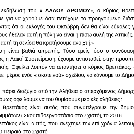
ε εκδήλωση του 
« ΑΛΛΟΥ ΔΡΟΜΟΥ
», ο κύριος Βρετ
ε για να χαρούμε όσα πετύχαμε το προηγούμενο διάστη
τας ότι οι εκλογές του Οκτώβρη δεν θα είναι εύκολες γι
υς ήθελαν αυτή η πόλη να είναι η πίσω αυλή της Αττικής.
ι αυτή τη σελίδα θα κρατήσουμε ανοιχτή.»
 είναι βαθιά απρεπής. Τόσο εμείς, όσο ο συνδυασμ
ως η Λαϊκή Συσπείρωση, έχουμε αντισταθεί, στην προοπτι
κής. Οφείλει λοιπόν να απαντήσει ο κύριος Βρεττάκος, α
ε  μέρος ενός « σκοτεινού» σχεδίου, να κάνουμε το Δήμο 
ει πάρει διαζύγιο από την Αλήθεια ο απερχόμενος Δήμαρχ
μως οφείλουμε να του θυμίσουμε μερικές αλήθειες :
 Βρεττάκος είναι αυτός που συνυπέγραψε την δημιο
μμάτων ( Σκουπιδοεργοστάσιο στο Σχιστό), το 2016.
ρεττάκος είναι αυτός, που ανέχτηκε την επί χρόνια λειτο
 Πειραιά στο Σχιστό.