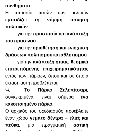
συνθήματα
.
Η απουσία αυτών των μελετών 
εμποδίζει τη νόμιμη άσκηση 
πολιτικών
:
·         για την 
προστασία και ανάπτυξη 
του πρασίνου
,
·         για την 
οριοθέτηση και ενίσχυση 
δράσεων πολιτισμού και αθλητισμού
,
·         για την 
ανάπτυξη ήπιας, θεσμικά 
επιτρεπόμενης επιχειρηματικότητας
εντός των πάρκων, όπου και σε όποια 
έκταση αυτή προβλέπεται.
🔍 
Το Πάρκο Σελεπίτσαρι
, 
συγκεκριμένα, είναι σήμερα 
ένα 
κακοποιημένο πάρκο
.
Ο αρχικός του σχεδιασμός προέβλεπε 
έναν χώρο 
γεμάτο δέντρα – ελιές και 
πεύκα
, μια πραγματική 
αστική 