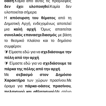
όαση
.Καμία από αυτές τις προβλέψεις 
δεν έχει υλοποιηθεί
.Καμία δεν 
υλοποιείται σήμερα.
Η 
απόσυρση του θέματος
 από τη 
Δημοτική Αρχή, ενδεχομένως αποτελεί 
μια 
καλή αρχή
. Όμως απαιτείται 
συνολικός επανασχεδιασμός
 με βάση 
το θεσμικό πλαίσιο και το δημόσιο 
συμφέρον.
🔰 Είμαστε εδώ για να 
σχεδιάσουμε την 
πόλη από την αρχή
.
🔰 Είμαστε εδώ για να 
σχεδιάσουμε τα 
πάρκα της πόλης από την αρχή
.
Με 
σεβασμό στον Δημόσιο 
Χαρακτήρα
 των χώρων πρασίνου.Με 
όραμα για 
πάρκα-οάσεις πρασίνου, 
πολιτισμού και αθλητισμού
.Με στόχο 
πάρκα-πνεύμονες ζωής
 για το 
Κερατσίνι και τη Δραπετσώνα.