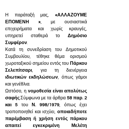
Η παράταξή μας, 
«ΑΛΛΑΖΟΥΜΕ 
ΕΠΟΜΕΝΗ »
, με ουσιαστικά 
επιχειρήματα και χωρίς κραυγές, 
υπηρετεί σταθερά το 
Δημόσιο 
Συμφέρον
.
Κατά τη συνεδρίαση του Δημοτικού 
Συμβουλίου, τέθηκε θέμα ορισμού 
χωροταξικού σημείου εντός του 
Πάρκου 
Σελεπίτσαρι
, για τη διενέργεια 
ιδιωτικών εκδηλώσεων
, όπως γάμοι 
και γενέθλια.
Ωστόσο, η 
νομοθεσία είναι απολύτως 
σαφής
:Σύμφωνα με τα άρθρα 
58 παρ. 2 
και 5
 του 
Ν. 998/1979
, όπως έχει 
τροποποιηθεί και ισχύει, 
οποιαδήποτε 
παρέμβαση ή χρήση εντός πάρκου 
απαιτεί εγκεκριμένη Μελέτη 