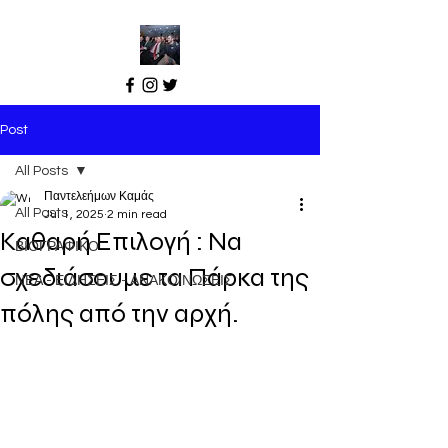
Post
All Posts
Παντελεήμων Καμάς
All Posts
Jul 1, 2025
2 min read
Καθαρή Επιλογή : Να
ΒΙΟΓΡΑΦΙΚΟ
σχεδιάσουμε τα Πάρκα της
ΝΕΑ - ΕΙΔΗΣΕΙΣ - ΑΝΑΚΟΙΝΩΣΕΙΣ
πόλης από την αρχή.