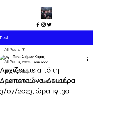
Post
All Posts
Παντελεήμων Καμάς
All Posts
Jul 1, 2023
1 min read
Αρχίζουμε από τη
ΒΙΟΓΡΑΦΙΚΟ
Δραπετσώνα. Δευτέρα
ΝΕΑ - ΕΙΔΗΣΕΙΣ - ΑΝΑΚΟΙΝΩΣΕΙΣ
3/07/2023, ώρα 19 :30