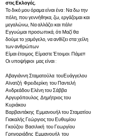
στις Εκλογές.
Το δικό μου όραμα είναι ένα : Να δω την 
πόλη, που γεννήθηκα, ζω, εργάζομαι και 
μεγαλώνω, Να αλλάζει και πάλι!
Εγγυώμαι προσωπικά, ότι Μαζί θα 
δούμε το χαμόγελο, να ανθίζει στα χείλη 
των ανθρώπων
Είμαι έτοιμος. Είμαστε Έτοιμοι. Πάμε!!!
Οι υποψήφιοι  μας είναι :
Αβαγιάννη Σταματούλα  τουΕυάγγελου
Αϊνατζή  Φρειδερίκη  του Παντελή 
Ανδρεάδου Ελένη του Σάββα
Αργυρόπουλος  Δημήτριος του  
Κυριάκου 
Βαρβαντάκης  Εμμανουήλ του Σταματίου
Γιακαλής Γεώργιος του Ευθυμίου
Γκούζου  Βασιλική  του Γεωργίου 
Γρηγοριάδης  Εμμανουήλ  του 