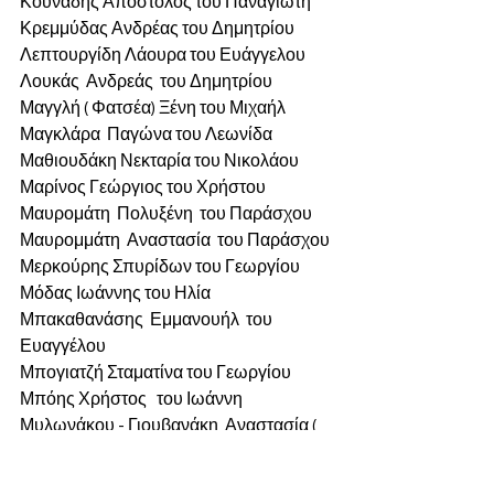
Κουνάδης Απόστολος του Παναγιώτη
Κρεμμύδας Ανδρέας του Δημητρίου
Λεπτουργίδη Λάουρα του Ευάγγελου
Λουκάς  Ανδρεάς  του Δημητρίου 
Μαγγλή ( Φατσέα) Ξένη του Μιχαήλ 
Μαγκλάρα  Παγώνα του Λεωνίδα
Μαθιουδάκη Νεκταρία του Νικολάου
Μαρίνος Γεώργιος του Χρήστου
Μαυρομάτη  Πολυξένη  του Παράσχου
Μαυρομμάτη  Αναστασία  του Παράσχου 
Μερκούρης Σπυρίδων του Γεωργίου
Μόδας Ιωάννης του Ηλία
Μπακαθανάσης  Εμμανουήλ  του 
Ευαγγέλου 
Μπογιατζή Σταματίνα του Γεωργίου
Μπόης Χρήστος   του Ιωάννη 
Μυλωνάκου - Γιουβανάκη  Αναστασία ( 
Νάνση) του Ηλία
Μυρμιγκίδου Βασιλική του 