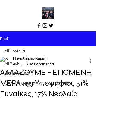
Post
All Posts
Παντελεήμων Καμάς
All Posts
Aug 31, 2023
2 min read
ΑΛΛΑΖΟΥΜΕ - ΕΠΟΜΕΝΗ
ΒΙΟΓΡΑΦΙΚΟ
ΜΕΡΑ : 53 Υποψήφιοι, 51%
ΝΕΑ - ΕΙΔΗΣΕΙΣ - ΑΝΑΚΟΙΝΩΣΕΙΣ
Γυναίκες, 17% Νεολαία